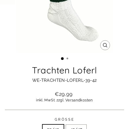
SCHLIESSE
ESC)
Trachten Loferl
WE-TRACHTEN-LOFERL-39-42
Normaler
€29,99
Preis
inkl. MwSt. zzgl.
Versandkosten
GRÖSSE