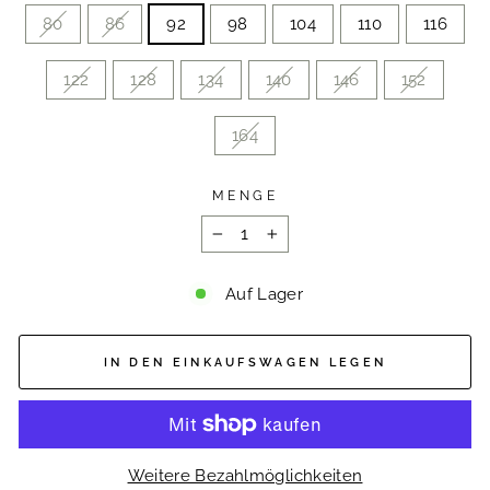
80
86
92
98
104
110
116
122
128
134
140
146
152
164
MENGE
−
+
Auf Lager
IN DEN EINKAUFSWAGEN LEGEN
Weitere Bezahlmöglichkeiten