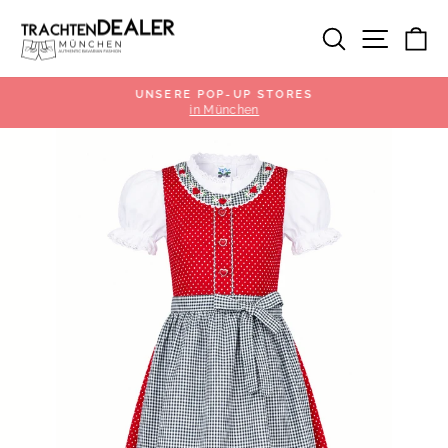
Direkt
zum
SUCHE
SEIT
E
Inhalt
UNSERE POP-UP STORES
.
in München
Pause
Diashow