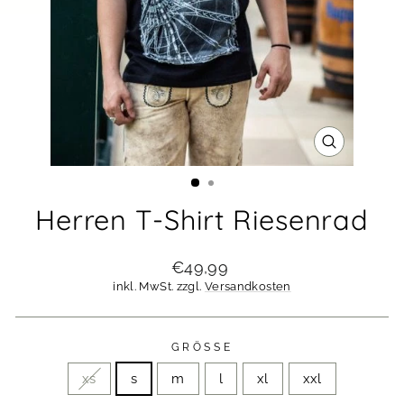
SCHLIESSE
ESC)
Herren T-Shirt Riesenrad
Normaler
€49,99
Preis
inkl. MwSt. zzgl.
Versandkosten
GRÖSSE
xs
s
m
l
xl
xxl