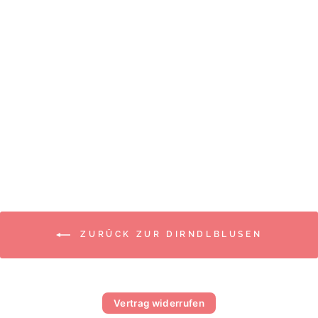
DIRNDLBLUSE
LIGA DI BAVARIA
EMELIE
€89,99
ZURÜCK ZUR DIRNDLBLUSEN
Vertrag widerrufen