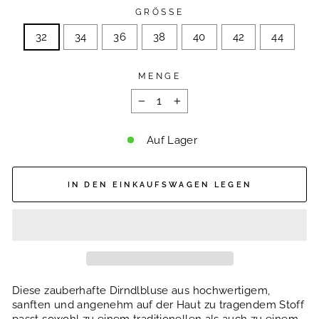
GRÖSSE
32
34
36
38
40
42
44
MENGE
−
+
Auf Lager
IN DEN EINKAUFSWAGEN LEGEN
Diese zauberhafte Dirndlbluse aus hochwertigem,
sanften und angenehm auf der Haut zu tragendem Stoff
passt sowohl zu einem traditionellen als auch zu einem