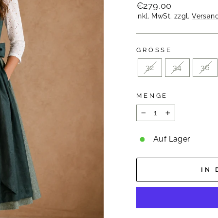
Normaler
€279,00
Preis
inkl. MwSt. zzgl.
Versan
GRÖSSE
32
34
36
MENGE
−
+
Auf Lager
IN