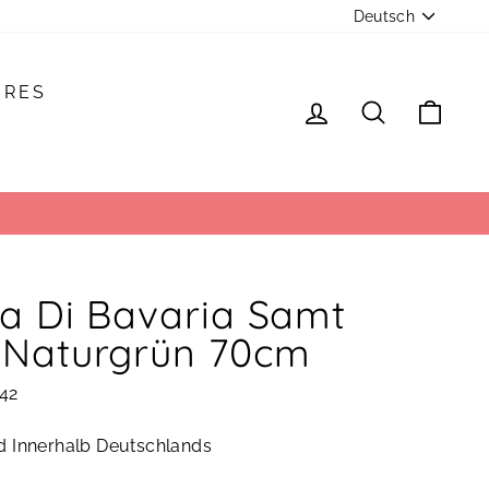
Sprach
Deutsch
IRES
EINLOGGEN
SUCHE
EI
ga Di Bavaria Samt
 Naturgrün 70cm
42
d Innerhalb Deutschlands