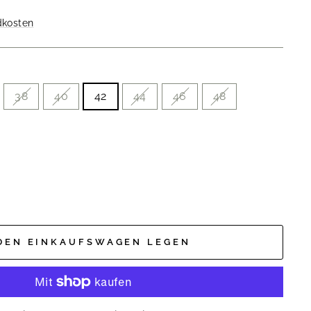
dkosten
38
40
42
44
46
48
 DEN EINKAUFSWAGEN LEGEN