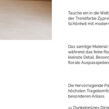
Tauche ein in die Wel
der Trendfarbe Zypres
Schönheit mit moderne
Das samtige Material 
während das feine flor
kleinste Detail. Beson
florale Auspasspelier
Die hervorragende Pas
höchsten Tragekomfor
besonderen Anlass.
>> Dunkelgrünes Dirn