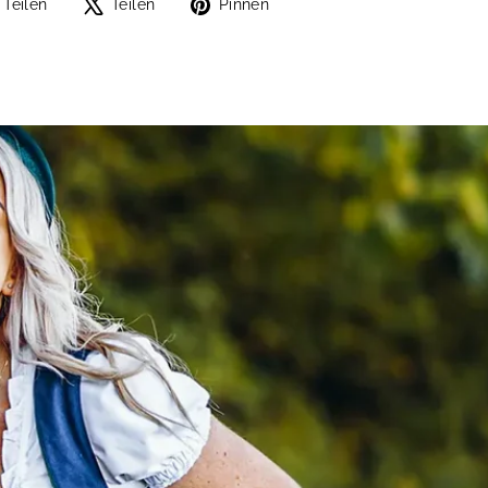
Auf
Auf
Auf
Teilen
Teilen
Pinnen
Facebook
X
Pinterest
teilen
twittern
pinnen