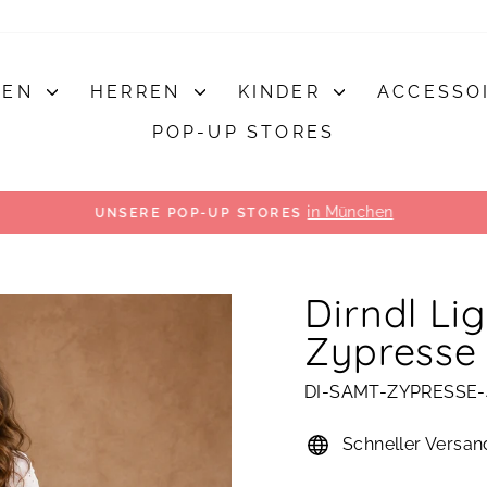
MEN
HERREN
KINDER
ACCESSO
POP-UP STORES
in München
UNSERE POP-UP STORES
Pause
Diashow
Dirndl Li
Zypresse
DI-SAMT-ZYPRESSE-
Schneller Versan